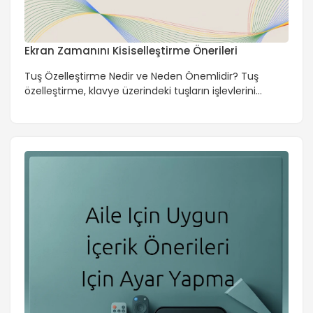
Ekran Zamanını Kisiselleştirme Önerileri
Tuş Özelleştirme Nedir ve Neden Önemlidir? Tuş
özelleştirme, klavye üzerindeki tuşların işlevlerini
değiştirme işlemidir. Bu işlem, kullanıcıların klavye
kullanımını daha verimli hale getirmelerine ve özel
ihtiyaçlarına göre klavyelerini düzenlemelerine olanak
tanır. Tuş özelleştirme, özellikle gamerlar, programcılar
ve yazılım geliştiricileri gibi klavyeyi yoğun olarak
kullanan profesyoneller için önemlidir. Farklı Profillere
Göre Tuş Özelleştirme İşlemi Tuş özelleştirme […]