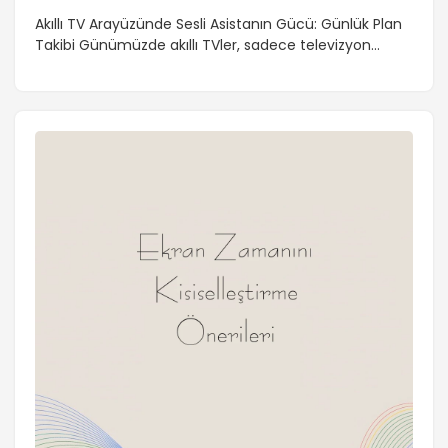
Takibi
Akıllı TV Arayüzünde Sesli Asistanın Gücü: Günlük Plan
Takibi Günümüzde akıllı TVler, sadece televizyon
izlemek için değil, aynı zamanda günlük hayatımızı
kolaylaştırmak için de kullanılıyor. Google TV gibi akıllı
TV arayüzleri, sesli asistan özelliği ile günlük plan takibi
konusunda büyük kolaylık sağlıyor. Bu yazıda, akıllı TV
arayüzünde sesli asistanla günlük plan takibinin nasıl
yapıldığını inceleyeceğiz. […]