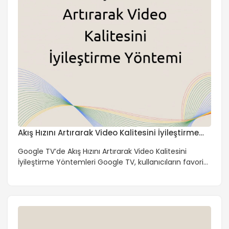
Akış Hızını Artırarak Video Kalitesini İyileştirme
Yöntemi
Google TV’de Akış Hızını Artırarak Video Kalitesini
İyileştirme Yöntemleri Google TV, kullanıcıların favori
içeriklerini izlemelerine olanak tanıyan bir platformdur.
Ancak, akış hızı ve video kalitesi gibi konular kullanıcı
deneyimini doğrudan etkiler. Bu makalede, Google
TV’de akış hızını artırarak video kalitesini iyileştirme
yöntemlerini ele alacağız. Akış Hızını Etkileyen Faktörler
Akış hızını etkileyen birkaç faktör vardır. Bunlar: […]