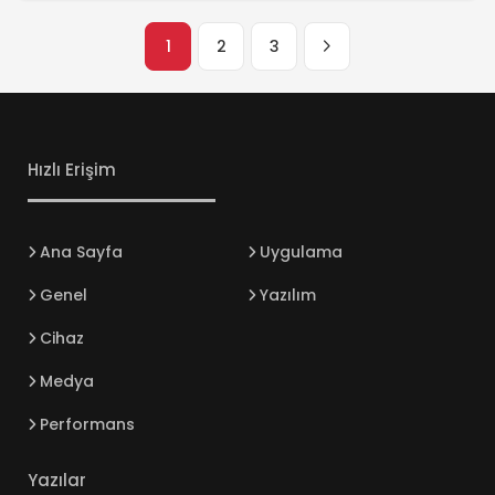
güvenlik riskleri de beraberinde getirir. Bu nedenle,
Google TV’de dijital güvenlik özelliklerini etkinleştirmek,
1
2
3
kullanıcıların güvenliğini ve mahremiyetini korumak
açısından büyük önem taşır. Neden Dijital Güvenlik
Özellikleri Etkinleştirilmelidir? […]
Hızlı Erişim
Ana Sayfa
Uygulama
Genel
Yazılım
Cihaz
Medya
Performans
Yazılar