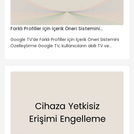
Farklı Profiller için İçerik Öneri Sistemini
Özelleştirme
Google TV’de Farklı Profiller için İçerik Öneri Sistemini
Özelleştirme Google TV, kullanıcıların akıllı TV ve
streaming cihazları üzerinden geniş bir içerik
yelpazesine erişmelerini sağlar. Kullanıcı deneyimini
geliştirmek için içerik öneri sistemi, önemli bir rol
oynar. Bu sistem, kullanıcıların izleme geçmişine ve
tercihlerine dayanarak kişiselleştirilmiş öneriler sunar.
Ancak, birden fazla kullanıcının aynı cihazı paylaştığı
durumlarda, farklı […]