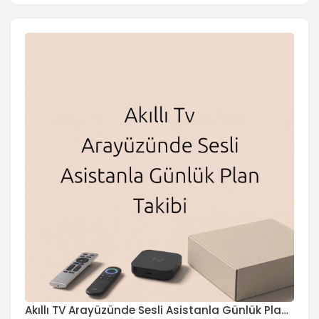
sistemidir. Kullanıcı dostu arayüzü ve kişiselleştirilmiş
içerik önerileri ile dikkat çeker. Bu yazıda, Google TV’nin
kullanıcı arayüzü tasarımını verimli hale getirme
yollarını inceleyeceğiz. Kullanıcı Arayüzü Tasarımının
Önemi Kullanıcı arayüzü tasarımı, bir […]
Akıllı TV Arayüzünde Sesli Asistanla Günlük Plan