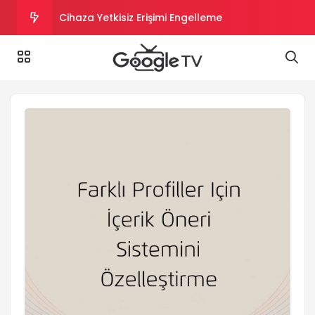
Ses Çıkışı Seçeneklerini Değiştirme
Kullanıcı Arayüzü Tasarımını Verimli Hale
Getirme
Akıllı TV Arayüzünde Sesli Asistanla Günlük
Plan Takibi
Farklı Profiller için İçerik Öneri Sistemini
Özelleştirme
Cihaza Yetkisiz Erişimi Engelleme