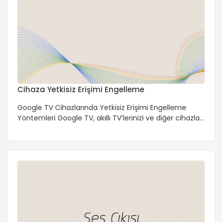
Cihaza Yetkisiz Erişimi Engelleme
Google TV Cihazlarında Yetkisiz Erişimi Engelleme
Yöntemleri Google TV, akıllı TV’lerinizi ve diğer cihazları
internete bağlayarak geniş bir içerik yelpazesine
erişmenizi sağlar. Ancak, bu bağlantının getirdiği en
büyük risklerden biri yetkisiz erişimdir. Cihazınızın
güvenliği, kişisel verilerinizin ve izleme alışkanlıklarınızın
korunması açısından büyük önem taşır. Bu makalede,
Google TV cihazlarında yetkisiz erişimi engellemek için
uygulayabileceğiniz yöntemleri […]