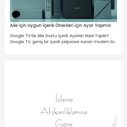
Aile için Uygun İçerik Önerileri için Ayar Yapma
Google TV’de Aile Dostu İçerik Ayarları Nasıl Yapılır?
Google TV, geniş bir içerik yelpazesi sunan modern bir
akıllı TV platformudur. Aile üyelerinin farklı yaş
gruplarına ve ilgi alanlarına hitap eden içerikleri
izleyebilmeleri için ebeveyn kontrolleri ve içerik
filtreleme seçenekleri sunar. Bu yazıda, Google TV’de
aile için uygun içerik önerilerini nasıl
ayarlayabileceğinizi adım adım inceleyeceğiz.
Ebeveyn […]