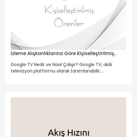
İzleme Alışkanlıklarına Göre Kişiselleştirilmiş
Öneriler
Google TV Nedir ve Nasıl Çalışır? Google TV, akıllı
televizyon platformu olarak tanımlanabilir.
Kullanıcıların izleme alışkanlıklarına göre
kişiselleştirilmiş öneriler sunar. Bu platform, çeşitli TV
markaları tarafından desteklenmektedir. Arçelik, LG,
Beko, Philips ve Samsung gibi markalar, Google TV ile
entegre ürünler sunmaktadır. Kişiselleştirilmiş Öneriler
Nasıl Çalışır? Google TV, kullanıcıların izleme geçmişini
ve tercihlerini analiz ederek kişiselleştirilmiş […]